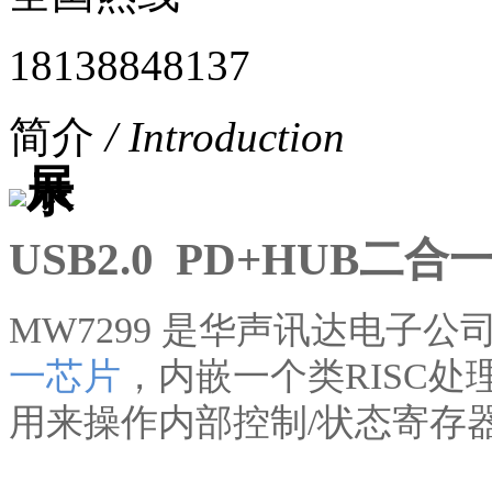
18138848137
简介
/ Introduction
USB2.0
PD+
HUB
二合
MW7299
是华声讯达电子公
一
芯片
，内嵌一个类
RISC
处
用来操作内部控制
/
状态寄存