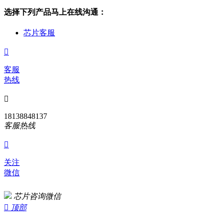
选择下列产品马上在线沟通：
芯片客服

客服
热线

18138848137
客服热线

关注
微信
芯片咨询微信

顶部