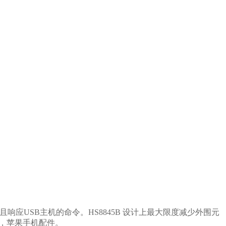
且响应
USB
主机的命令。
HS8845B 设计上最大限度减少外围元
，苹果手机配件。