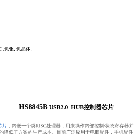
C ,免驱, 免晶体。
HS8845B
USB2.0 HUB
控制器芯片
芯片
，内嵌一个类
RISC
处理器，用来操作内部控制
/
状态寄存器并
的降低了方案的生产成本。目前广泛应用于电脑配件，手机配件