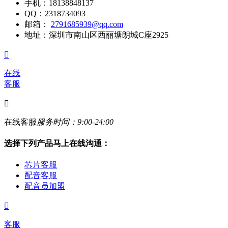
手机：
18138848137
QQ：
2318734093
邮箱：
2791685939@qq.com
地址：
深圳市南山区西丽塘朗城C座2925

在线
客服

在线客服
服务时间：9:00-24:00
选择下列产品马上在线沟通：
芯片客服
配音客服
配音员加盟

客服